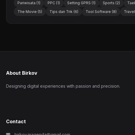
Pariwisata (1)
PPC (1)
Setting GPRS (1)
Sports (2)
Tae
The Movie (5)
Tips dan Trik (6)
Tool Software (8)
Travel
About Birkov
Designing digital experiences with passion and precision.
Contact
birkov.magenda@gmail.com