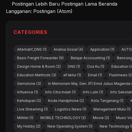
Postingan Lebih Baru
Postingan Lama
Beranda
Langganan:
Postingan (Atom)
CATEGORIES
Alternatif_DNS (1)
Analisa Sosial (4)
Application (1)
AUTOM
Basic Freight Forwarder (9)
Belajar Accoounting (1)
Bencong
Design Home & Room (2)
DNS (1)
Doa Ku (1)
Education (
Education Methods (3)
eFaktur (1)
Email (1)
Flashnews (2
Gemstone (3)
In Memoriam Maj. Gen. (P) Ernst Julius Magenda (
Influence (1)
Info Citra Indah (1)
Info Lalin (1)
Info Sekolah 
Kehidupan (2)
Kode Handphone (2)
Kota Tangerang (1)
Live Streaming (1)
Logistics News (1)
Management Mutu (1)
Milliter (1)
MOBILE TECHNOLOGY (2)
Movie (2)
Music Vi
My Hobby (2)
New Operating System (1)
New Technology (