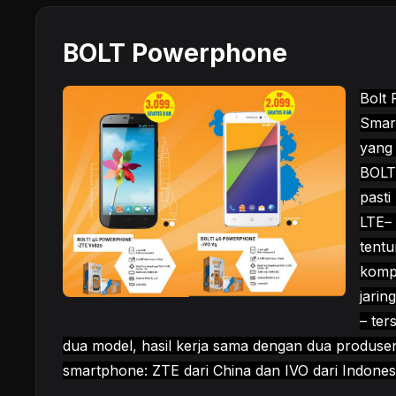
BOLT Powerphone
Bolt
Smar
yang 
BOLT
pasti
LTE–
tent
komp
jarin
– ter
dua model, hasil kerja sama dengan dua produse
smartphone: ZTE dari China dan IVO dari Indones