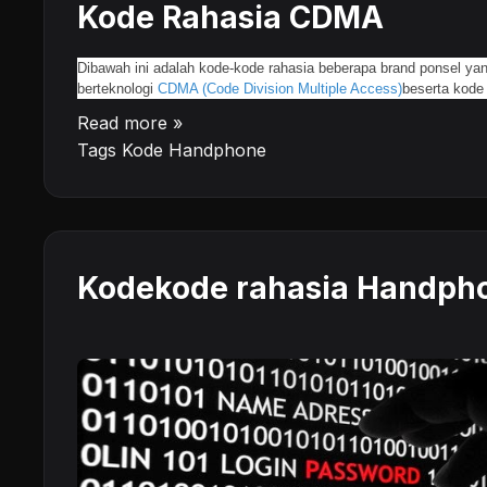
Kode Rahasia CDMA
Dibawah ini adalah kode-kode rahasia beberapa brand ponsel ya
berteknologi
CDMA (Code Division Multiple Access)
beserta kode
Read more »
Tags
Kode Handphone
Kodekode rahasia Handph